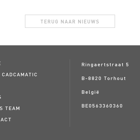
TERUG NAAR NIEUWS
E
Ringaertstraat 5
 CADCAMATIC
B-
8820
Torhout
België
S
BE0563360360
S TEAM
TACT