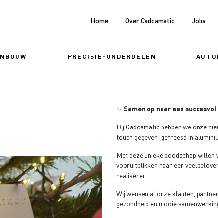
Home
Over Cadcamatic
Jobs
ENBOUW
PRECISIE-ONDERDELEN
AUTO
✨
Samen op naar een succesvol
Bij Cadcamatic hebben we onze nieu
touch gegeven: gefreesd in aluminiu
Met deze unieke boodschap willen 
vooruitblikken naar een veelbelove
realiseren.
Wij wensen al onze klanten, partne
gezondheid en mooie samenwerking