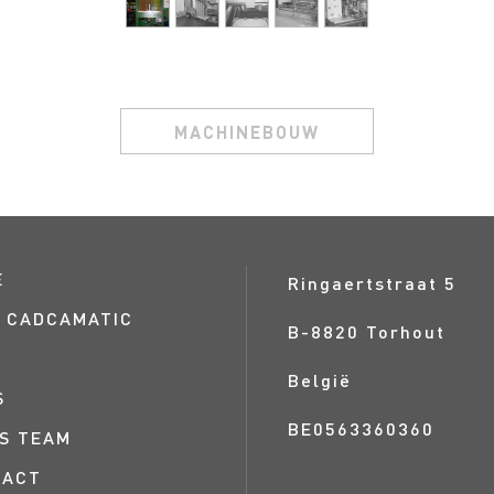
MACHINEBOUW
E
Ringaertstraat 5
 CADCAMATIC
B-
8820
Torhout
België
S
BE0563360360
S TEAM
TACT