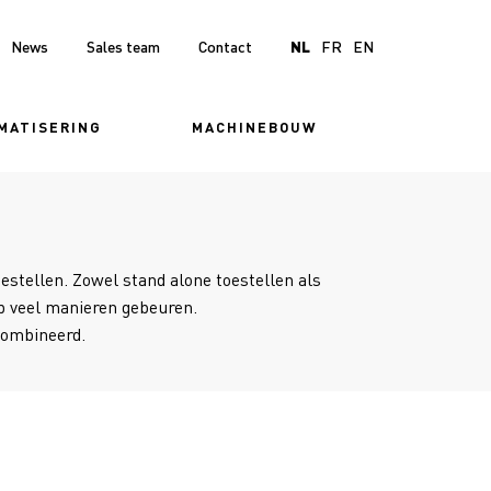
News
Sales team
Contact
NL
FR
EN
MATISERING
MACHINEBOUW
stellen. Zowel stand alone toestellen als
op veel manieren gebeuren.
combineerd.